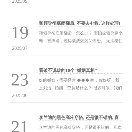
2025/09
既要守住职场的专业底线，又要为周末的咖啡
探店留出松弛空间。 以下五套方案，用基础款
构建的穿搭...
和领导彻底闹翻后, 不要去补救, 这样处理!
19
和领导彻底闹翻后，怎么办？ 害怕被领导穿小
鞋，被辞退，过得战战兢兢又惶恐。 无法稳住
2025/07
心态的人，会彻夜未眠，甚至开始反省，然后
找领导道歉解释，希望获得领导的谅解。 其
实，没必...
看破不说破的10个“婚姻真相”
23
好的婚姻 - 需要经营 ◆◆◆ 嗨，你好呀，我
是刘洁~ 婚姻，究竟是什么？ 很多时候，我们
2025/06
只看到它美好的一面，却未曾看到它真实的另
一面。 于是，失望，寒心，过不下去，这些负
面的感受...
李兰迪的黑色高冷穿搭, 还是很不错的, 喜
21
欢的额!
李兰迪的黑色高冷穿搭，还是很不错的，喜欢