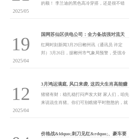
的额！ 李兰迪的黑色高冷穿搭，还是很不错
2025/05
的，喜欢的额！ 李兰迪的黑色高冷穿搭，还是
很不错的，喜欢的额！ 李兰迪的黑色高冷穿
搭，还是很...
国网苏仙区供电公司：全力备战强对流天
19
气保供电
红网时刻新闻3月29日郴州讯（通讯员 许定
邦）3月26日，据郴州市气象局预警，受强冷
2025/04
空气南下影响，3月27日至30日全市将出现剧
烈天气变化过程，期间伴随雷暴大风、短时强
降水等强对流天气。...
3月鸿运满庭, 风口来袭, 这四大生肖高能赚
12
金, 赚到手软停不下来!
猪猪有财：稳扎稳打闷声发大财 家人们，咱先
来说说生肖猪。你们可别瞧猪平时憨憨的，就
2025/04
觉得他们不懂赚钱。这生肖猪呀，那可是“扮
猪吃老虎” 的典型！用现在流行的话讲，那就
是 “闷...
价格战&ldquo;刺刀见红&rdquo;、豪车要