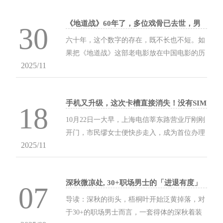
争力，早已不是...
《地道战》60年了，多位戏骨已去世，男
30
主角朱龙广娶妻美满仍健在
六十年，这个数字的存在，既不长也不短。如
果把《地道战》这部老电影放在中国电影的历
2025/11
史长河中，它依旧在荧幕上闪烁光芒。即便是
这部老片子，依然能够勾起观众的记忆，一想
到它，许...
手机又升级，这次卡槽直接消失！没有SIM
18
卡的手机怎么通话？
10月22日一大早，上海电信莘东路营业厅刚刚
开门，市民缪女士便快步走入，成为首位办理
2025/11
eSIM手机业务的用户。同一时间，在上海移动
长寿路旗舰店内，徐先生也完成了eSIM业务激
活。随着国内...
深秋微凉处, 30+职场男士的「进退有度」
07
穿搭哲学
导读：深秋的街头，梧桐叶开始泛黄掉落，对
于30+的职场男士而言，一套得体的深秋着装