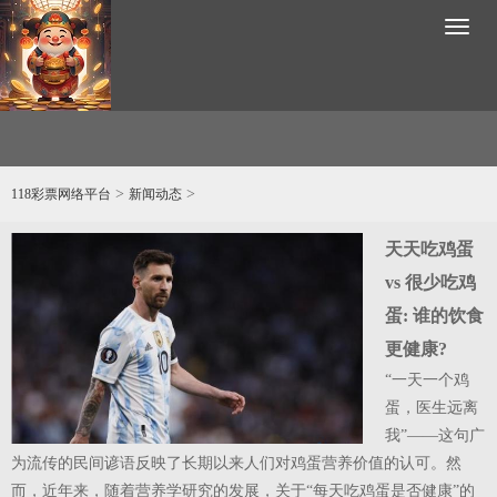
Toggl
naviga
>
>
118彩票网络平台
新闻动态
天天吃鸡蛋
vs 很少吃鸡
蛋: 谁的饮食
更健康?
“一天一个鸡
蛋，医生远离
我”——这句广
为流传的民间谚语反映了长期以来人们对鸡蛋营养价值的认可。然
快
而，近年来，随着营养学研究的发展，关于“每天吃鸡蛋是否健康”的