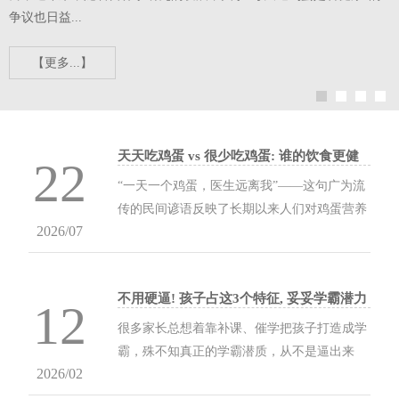
动
争议也日益...
【更多...】
天天吃鸡蛋 vs 很少吃鸡蛋: 谁的饮食更健
22
康?
“一天一个鸡蛋，医生远离我”——这句广为流
传的民间谚语反映了长期以来人们对鸡蛋营养
2026/07
价值的认可。然而，近年来，随着营养学研究
的发展，关于“每天吃鸡蛋是否健康”的争议也
日益...
不用硬逼! 孩子占这3个特征, 妥妥学霸潜力
12
股
很多家长总想着靠补课、催学把孩子打造成学
霸，殊不知真正的学霸潜质，从不是逼出来
2026/02
的，而是藏在孩子日常的小特征里。2026年1
月最新的教育研究指出，AI时代的学霸核心竞